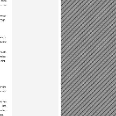
 wird
n die
rowser
rags-
etc.).
ndere
enste
deiner
bist.
hert.
einer
ichen
 ihre
ndert
rn.