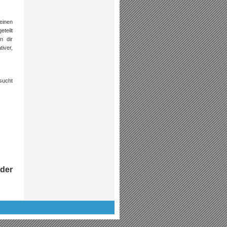
einen
eteilt
n dir
iver,
sucht
n
der