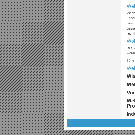
Wel
Wenn 
Expor
hast
gespe
recht
Woh
Besu
werd
Dei
Wei
Wie
Wel
Von
We
Pro
Ind