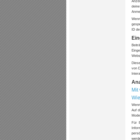
Anzei
deine
Anmel
Wenn 
gespe
ID de
Ein
Beitr
Einge
Websi
Diese
von D
Inter
Ana
Mit
Wie
Wenn 
Auf d
Moder
Für B
Infor
persö
werde