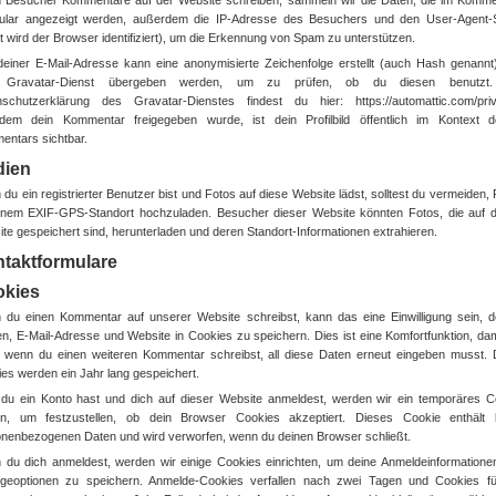
 Besucher Kommentare auf der Website schreiben, sammeln wir die Daten, die im Komme
ular angezeigt werden, außerdem die IP-Adresse des Besuchers und den User-Agent-S
t wird der Browser identifiziert), um die Erkennung von Spam zu unterstützen.
einer E-Mail-Adresse kann eine anonymisierte Zeichenfolge erstellt (auch Hash genannt
Gravatar-Dienst übergeben werden, um zu prüfen, ob du diesen benutzt.
nschutzerklärung des Gravatar-Dienstes findest du hier: https://automattic.com/priv
dem dein Kommentar freigegeben wurde, ist dein Profilbild öffentlich im Kontext d
ntars sichtbar.
dien
du ein registrierter Benutzer bist und Fotos auf diese Website lädst, solltest du vermeiden,
inem EXIF-GPS-Standort hochzuladen. Besucher dieser Website könnten Fotos, die auf d
te gespeichert sind, herunterladen und deren Standort-Informationen extrahieren.
taktformulare
kies
du einen Kommentar auf unserer Website schreibst, kann das eine Einwilligung sein, d
, E-Mail-Adresse und Website in Cookies zu speichern. Dies ist eine Komfortfunktion, dam
, wenn du einen weiteren Kommentar schreibst, all diese Daten erneut eingeben musst. 
es werden ein Jahr lang gespeichert.
 du ein Konto hast und dich auf dieser Website anmeldest, werden wir ein temporäres C
en, um festzustellen, ob dein Browser Cookies akzeptiert. Dieses Cookie enthält 
nenbezogenen Daten und wird verworfen, wenn du deinen Browser schließt.
du dich anmeldest, werden wir einige Cookies einrichten, um deine Anmeldeinformatione
igeoptionen zu speichern. Anmelde-Cookies verfallen nach zwei Tagen und Cookies fü