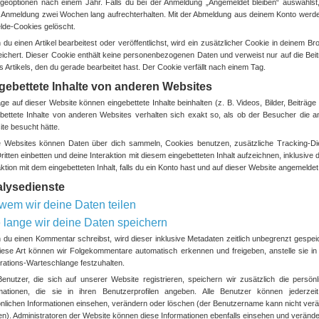
geoptionen nach einem Jahr. Falls du bei der Anmeldung „Angemeldet bleiben“ auswählst,
 Anmeldung zwei Wochen lang aufrechterhalten. Mit der Abmeldung aus deinem Konto werde
de-Cookies gelöscht.
du einen Artikel bearbeitest oder veröffentlichst, wird ein zusätzlicher Cookie in deinem B
ichert. Dieser Cookie enthält keine personenbezogenen Daten und verweist nur auf die Beit
s Artikels, den du gerade bearbeitet hast. Der Cookie verfällt nach einem Tag.
gebettete Inhalte von anderen Websites
äge auf dieser Website können eingebettete Inhalte beinhalten (z. B. Videos, Bilder, Beiträge 
bettete Inhalte von anderen Websites verhalten sich exakt so, als ob der Besucher die a
te besucht hätte.
 Websites können Daten über dich sammeln, Cookies benutzen, zusätzliche Tracking-Di
ritten einbetten und deine Interaktion mit diesem eingebetteten Inhalt aufzeichnen, inklusive 
aktion mit dem eingebetteten Inhalt, falls du ein Konto hast und auf dieser Website angemeldet 
lysedienste
 wem wir deine Daten teilen
 lange wir deine Daten speichern
du einen Kommentar schreibst, wird dieser inklusive Metadaten zeitlich unbegrenzt gespeic
iese Art können wir Folgekommentare automatisch erkennen und freigeben, anstelle sie in 
ations-Warteschlange festzuhalten.
enutzer, die sich auf unserer Website registrieren, speichern wir zusätzlich die persönl
mationen, die sie in ihren Benutzerprofilen angeben. Alle Benutzer können jederzeit
nlichen Informationen einsehen, verändern oder löschen (der Benutzername kann nicht verä
n). Administratoren der Website können diese Informationen ebenfalls einsehen und verände