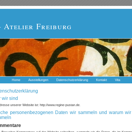
– Atelier Freiburg
Home
Ausstellungen
Datenschutzerklärung
Kontakt
Vita
enschutzerklärung
 wir sind
dresse unserer Website ist: http://www.regine-pustan.de.
che personenbezogenen Daten wir sammeln und warum wir 
mmeln
mmentare