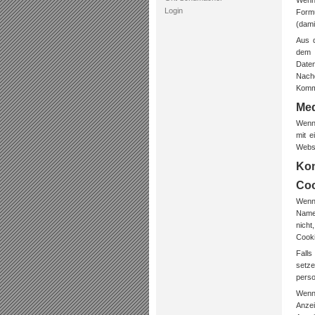
Wenn
Login
Form
(dami
Aus d
dem 
Date
Nach
Komme
Me
Wenn 
mit e
Websi
Kon
Coo
Wenn 
Namen
nicht
Cooki
Falls
setz
perso
Wenn 
Anze