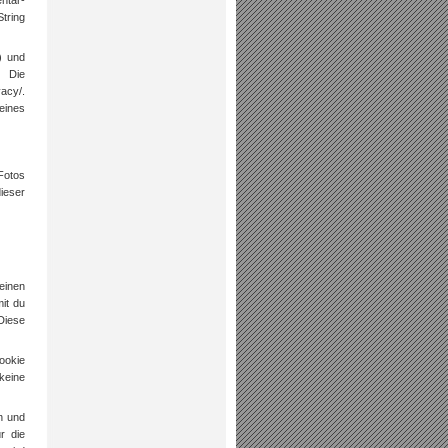
ntar-
tring
) und
 Die
acy/.
eines
 Fotos
ieser
einen
it du
Diese
ookie
keine
n und
r die