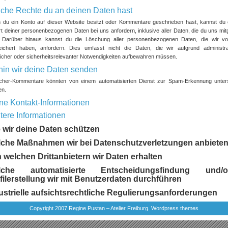
che Rechte du an deinen Daten hast
du ein Konto auf dieser Website besitzt oder Kommentare geschrieben hast, kannst du 
t deiner personenbezogenen Daten bei uns anfordern, inklusive aller Daten, die du uns mitg
. Darüber hinaus kannst du die Löschung aller personenbezogenen Daten, die wir vo
ichert haben, anfordern. Dies umfasst nicht die Daten, die wir aufgrund administrat
licher oder sicherheitsrelevanter Notwendigkeiten aufbewahren müssen.
in wir deine Daten senden
cher-Kommentare könnten von einem automatisierten Dienst zur Spam-Erkennung unter
en.
ne Kontakt-Informationen
tere Informationen
 wir deine Daten schützen
che Maßnahmen wir bei Datenschutzverletzungen anbiete
 welchen Drittanbietern wir Daten erhalten
lche automatisierte Entscheidungsfindung und/o
filerstellung wir mit Benutzerdaten durchführen
ustrielle aufsichtsrechtliche Regulierungsanforderungen
Copyright 2007 Regine Pustan – Atelier Freiburg.
Wordpress themes