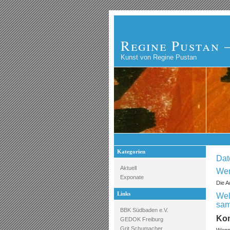
Regine Pustan 
Kunst von Regine Pustan
Kategorien
Dat
Aktuell
Wer
Exponate
Die A
Links
Wel
sa
BBK Südbaden e.V.
Ko
GEDOK Freiburg
Grit Schumacher