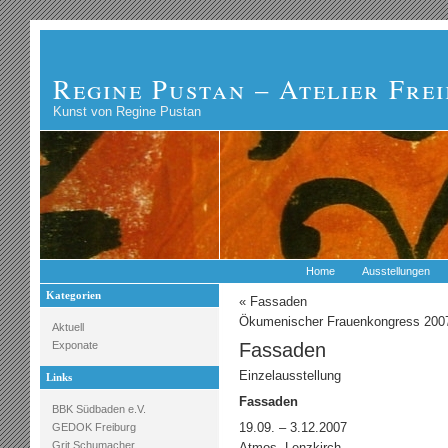
Regine Pustan – Atelier Fre
Kunst von Regine Pustan
Home
Ausstellungen
Kategorien
«
Fassaden
Ökumenischer Frauenkongress 200
Aktuell
Exponate
Fassaden
Einzelausstellung
Links
Fassaden
BBK Südbaden e.V.
19.09. – 3.12.2007
GEDOK Freiburg
Grit Schumacher
Atmos, Lenzkirch