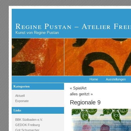
Regine Pustan – Atelier Fre
Kunst von Regine Pustan
Home
Ausstellungen
Kategorien
«
SpielArt
alles geritzt
»
Aktuell
Exponate
Regionale 9
Links
BBK Südbaden e.V.
GEDOK Freiburg
Grit Schumacher