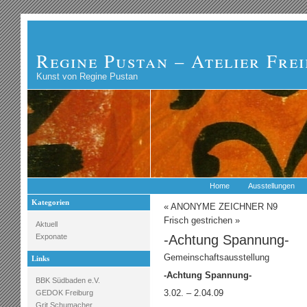
Regine Pustan – Atelier Fre
Kunst von Regine Pustan
Home
Ausstellungen
Kategorien
«
ANONYME ZEICHNER N9
Frisch gestrichen
»
Aktuell
Exponate
-Achtung Spannung-
Gemeinschaftsausstellung
Links
-Achtung Spannung-
BBK Südbaden e.V.
3.02. – 2.04.09
GEDOK Freiburg
Grit Schumacher